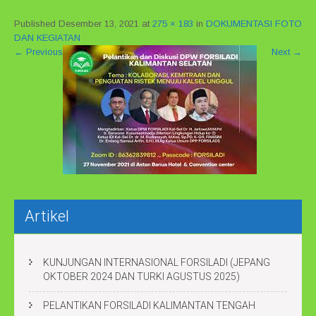
Published
Desember 13, 2021
at
275 × 183
in
DOKUMENTASI FOTO
DAN KEGIATAN
←
Previous
Next
→
Artikel
KUNJUNGAN INTERNASIONAL FORSILADI (JEPANG
OKTOBER 2024 DAN TURKI AGUSTUS 2025)
PELANTIKAN FORSILADI KALIMANTAN TENGAH