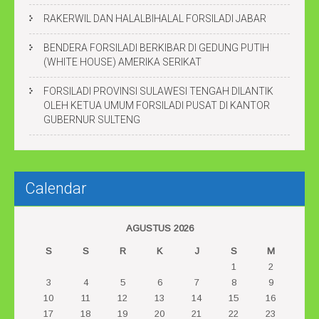
RAKERWIL DAN HALALBIHALAL FORSILADI JABAR
BENDERA FORSILADI BERKIBAR DI GEDUNG PUTIH
(WHITE HOUSE) AMERIKA SERIKAT
FORSILADI PROVINSI SULAWESI TENGAH DILANTIK
OLEH KETUA UMUM FORSILADI PUSAT DI KANTOR
GUBERNUR SULTENG
Calendar
AGUSTUS 2026
S
S
R
K
J
S
M
1
2
3
4
5
6
7
8
9
10
11
12
13
14
15
16
17
18
19
20
21
22
23