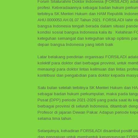
Forum Silaturahmi Doktor Indonesia (FORSILADI) adal
profesi. Keberadaannya sebagai badan hukum perkump
terbitnya SK Menteri Hukum dan HAM Republik Indones
AHU.0000053.AH.01.07.Tahun 2021. FORSILADI lahir da
bangsa Indonesia tengah berada dalam situasi pandem
kondisi sosial bangsa Indonesia kala itu . Kelahiran
keteguhan semangat dan keteguhan sikap optimis pa
depan bangsa Indonesia yang lebih baik
Latar belakang pendirian organisasi FORSILADI adalah
kolektif para doktor dari berbagai provinsi, untuk 
menaungi para doktor lintas keilmuan dan lintas profe
kontribusi dan pengabdian para doktor kepada masya
Satu bulan setelah terbitnya SK Menteri Hukum dan
sebagai badan hukum perkumpulan, maka pada tangg
Pusat (DPP) periode 2021-2026 yang pada saat itu ke
berbagai provinsi di seluruh Indonesia, ditambah den
Profesor di jajaran Dewan Pakar. Adapun periode ke
selama lima tahun.
Selanjutnya, kehadiran FORSILADI disambut positif oleh
dan pengajuan untuk membentuk kepengurusan FORSIL