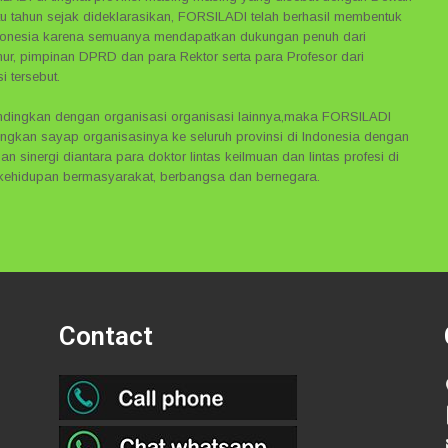
 tahun sejak dideklarasikan, FORSILADI telah berhasil membentuk
Indonesia karena semuanya mendapatkan dukungan penuh dari
nur, pimpinan DPRD dan para Rektor serta para Profesor dari
i tersebut.
bandingkan dengan organisasi organisasi lainnya,maka FORSILADI
ngkan sayap organisasinya ke seluruh provinsi di Indonesia dengan
 sinergi diantara para doktor lintas keilmuan dan lintas profesi di
 kehidupan bermasyarakat, berbangsa dan bernegara.
Contact