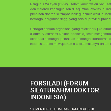
Pengurus Wilayah (DPW). Dalam kurun waktu baru satu
dan melantik kepengurusan di sejumlah Provinsi di 
pimpinan daerah setempat, baik gubernur, wakil guber
berbagai perguruan tinggi yang ada di provinsi provins
Sebagai sebuah organisasi yang relatif baru jika di
(Forum Silaturahmi Doktor Indonesia) terus mengemba
dilandasi semangat persatuan, semangat kolaborasi dan
Indonesia demi mewujudkan cita cita mulianya dalam
FORSILADI (FORUM
SILATURAHMI DOKTOR
INDONESIA)
SK MENTERI HUKUM DAN HAM REPUBLIK