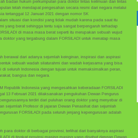
ah badan hukum perkumpulan para doktor lintas keilmuan dan lintas
ulan telah mendapat pengesahan secara resmi dari negara melalui
ia tertanggal 12 Januari 2021 dengan nomor SK
lam situasi dan kondisi yang tidak mudah karena pada saat itu
i yang berat sehingga tentu saja sangat berpengaruh terhadap
 FORSILADI di masa masa berat seperti itu merupakan sebuah wujud
ra doktor yang tergabung dalam FORSILADI untuk menatap masa
 berawal dari adanya sejumlah keinginan, inspirasi dan aspirasi
membentuk sebuah wadah silaturahmi dan wadah kerjasama yang bisa
si di seluruh Indonesia dengan tujuan untuk memaksimalkan peran,
rakat, bangsa dan negara.
 HAM Republik Indonesia yang mengesahkan keberadaan FORSILADI
al 13 Februari 2021 dilaksanakan pengukuhan Dewan Pengurus
pengurusannya terdiri dari puluhan orang doktor yang menyebar di
gan sejumlah Profesor di jajaran Dewan Penasihat dan sejumlah
pengurusan FORSILADI pada seluruh jenjang kepengurusan adalah
 para doktor di berbagai provinsi, terlihat dari banyaknya aspirasi
ADI di tingkat provinsi masing masing yang disebut dengan Dewan