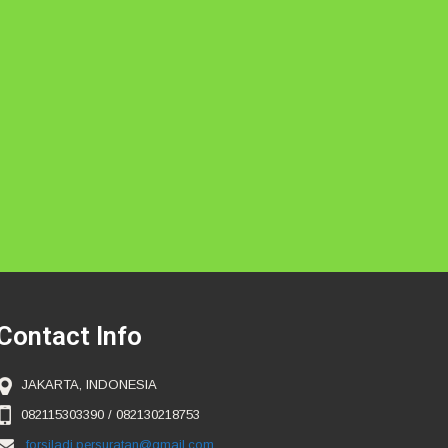
Contact Info
JAKARTA, INDONESIA
082115303390 / 082130218753
forsiladi.persuratan@gmail.com