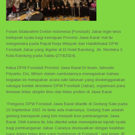
Forum Silaturahmi Doktor Indonesia (Forsiladi) Jabar ingin terus
berkiprah nyata bagi kemajuan Provinsi Jawa Barat. Hal itu
mengemuka pada Rapat Kerja Wilayah dan Halalbihalal DPW
Forsiladi Jabar yang digelar di El Hotel Bandung, Jln. Merdeka 2,
Kota Bandung pada Sabtu (27/4/2024).
Ketua DPW Forsiladi Provinsi Jawa Barat Dr Imam Jahrudin
Priyanto, Drs, MHum dalam sambutannya menegaskan bahwa
kegiatan ini merupakan acara rutin tahunan yang diselenggarakan
sebagai bentuk eksistensi DPW Forsiladi (Jabar), organisasi para
ilmuwan lintas disiplin ilmu dan lintas profesi di Jawa Barat.
”Pengurus DPW Forsiladi Jawa Barat dilantik di Gedung Sate pada
10 September 2022. Ini tentu ada maknanya. Gedung Sate adalah
gedung bersejarah yang kini menjadi ikon pembangunan Jawa
Barat. Oleh karena itu, kita dituntut untuk menunjukkan kiprah nyata
bagi pembangunan Jabar. Caranya disesuaikan dengan keahlian
para doktor lintas ilmu yang berhimpun di Forsiladi,” ujar Imam JP,