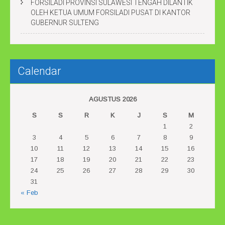
FORSILADI PROVINSI SULAWESI TENGAH DILANTIK
OLEH KETUA UMUM FORSILADI PUSAT DI KANTOR
GUBERNUR SULTENG
Calendar
AGUSTUS 2026
S
S
R
K
J
S
M
1
2
3
4
5
6
7
8
9
10
11
12
13
14
15
16
17
18
19
20
21
22
23
24
25
26
27
28
29
30
31
« Feb