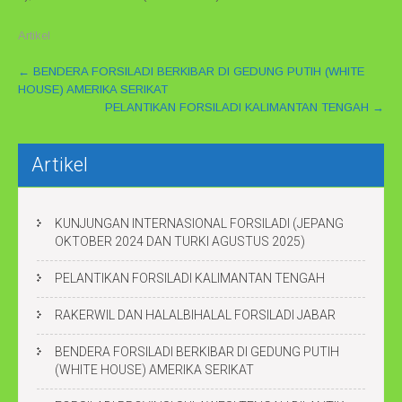
Artikel
P
←
BENDERA FORSILADI BERKIBAR DI GEDUNG PUTIH (WHITE
HOUSE) AMERIKA SERIKAT
o
PELANTIKAN FORSILADI KALIMANTAN TENGAH
→
s
t
n
Artikel
a
v
KUNJUNGAN INTERNASIONAL FORSILADI (JEPANG
i
OKTOBER 2024 DAN TURKI AGUSTUS 2025)
g
a
PELANTIKAN FORSILADI KALIMANTAN TENGAH
t
RAKERWIL DAN HALALBIHALAL FORSILADI JABAR
i
o
BENDERA FORSILADI BERKIBAR DI GEDUNG PUTIH
n
(WHITE HOUSE) AMERIKA SERIKAT