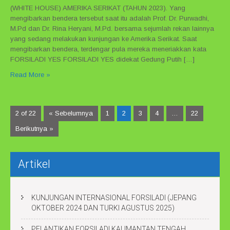
(WHITE HOUSE) AMERIKA SERIKAT (TAHUN 2023). Yang
mengibarkan bendera tersebut saat itu adalah Prof. Dr. Purwadhi,
M.Pd dan Dr. Rina Heryani, M.Pd. bersama sejumlah rekan lainnya
yang sedang melakukan kunjungan ke Amerika Serikat. Saat
mengibarkan bendera, terdengar pula mereka meneriakkan kata
FORSILADI YES FORSILADI YES didekat Gedung Putih […]
Read More »
2 of 22
« Sebelumnya
1
2
3
4
…
22
Berikutnya »
Artikel
KUNJUNGAN INTERNASIONAL FORSILADI (JEPANG
OKTOBER 2024 DAN TURKI AGUSTUS 2025)
PELANTIKAN FORSILADI KALIMANTAN TENGAH