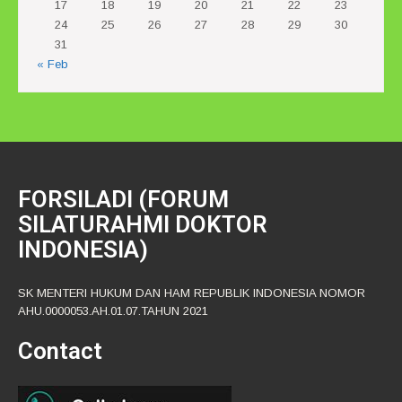
17
18
19
20
21
22
23
24
25
26
27
28
29
30
31
« Feb
FORSILADI (FORUM
SILATURAHMI DOKTOR
INDONESIA)
SK MENTERI HUKUM DAN HAM REPUBLIK INDONESIA NOMOR
AHU.0000053.AH.01.07.TAHUN 2021
Contact