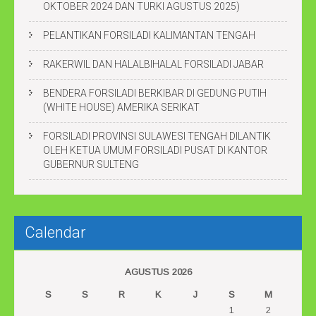
OKTOBER 2024 DAN TURKI AGUSTUS 2025)
g
a
PELANTIKAN FORSILADI KALIMANTAN TENGAH
t
RAKERWIL DAN HALALBIHALAL FORSILADI JABAR
i
o
BENDERA FORSILADI BERKIBAR DI GEDUNG PUTIH
n
(WHITE HOUSE) AMERIKA SERIKAT
FORSILADI PROVINSI SULAWESI TENGAH DILANTIK
OLEH KETUA UMUM FORSILADI PUSAT DI KANTOR
GUBERNUR SULTENG
Calendar
AGUSTUS 2026
S
S
R
K
J
S
M
1
2