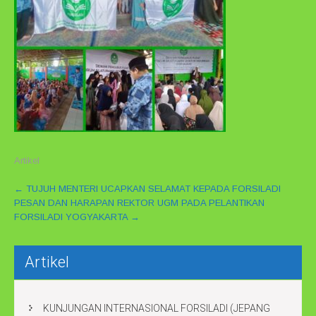
Artikel
P
←
TUJUH MENTERI UCAPKAN SELAMAT KEPADA FORSILADI
PESAN DAN HARAPAN REKTOR UGM PADA PELANTIKAN
o
FORSILADI YOGYAKARTA
→
s
t
n
Artikel
a
v
KUNJUNGAN INTERNASIONAL FORSILADI (JEPANG
i