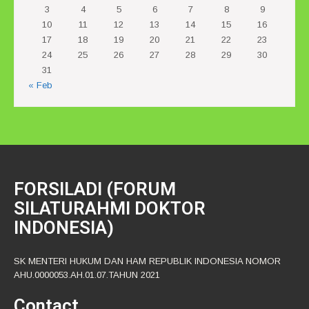
3
4
5
6
7
8
9
10
11
12
13
14
15
16
17
18
19
20
21
22
23
24
25
26
27
28
29
30
31
« Feb
FORSILADI (FORUM
SILATURAHMI DOKTOR
INDONESIA)
SK MENTERI HUKUM DAN HAM REPUBLIK INDONESIA NOMOR
AHU.0000053.AH.01.07.TAHUN 2021
Contact