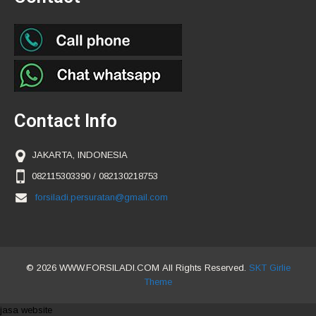
Contact Info
JAKARTA, INDONESIA
082115303390 / 082130218753
forsiladi.persuratan@gmail.com
© 2026 WWW.FORSILADI.COM All Rights Reserved.
SKT Girlie
Theme
jasa website