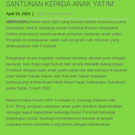
SANTUNAN KEPADA ANAK YATIM
April 15, 2023
|
Tidak ada Komentar
MENGAWALI
bulan April 2023 yang berada dalam suasana puasa
Ramadan 1444 H, keluarga besar Forsiladi (Forum Silaturahmi
Doktor Indonesia) melaksanakan program santunan anak yatim.
Program ini merupakan salah-satu program rutin tahunan yang
dilaksanakan oleh Forsiladi.
Rangkaian acara kegiatan santunan tersebut, disertai pula dengan
tausiyah, kuis bagi-bagi hadiah dan acara interaktif dialog ringan
Forsiladi dengan para anak yatim yang rata rata berusia di kisaran
usia Taman Kanak Kanak dan Sekolah Dasar. Kegiatan
berlangsung di Raudhatul Athfal Nurul Falah, Kabupaten Sukabumi
pada Sabtu, 1 April 2023.
Menurut Ketua Umum DPP Forsiladi Dr. Endang Samsul Arifin,
S.H.I.,M.Ag, program santunan anak yatim tersebut dilaksanakan
sebagai wujud kepedulian keluarga besar Forsiladi terhadap
lingkungan sosial. Apalagi momentumnya berada di tengah
suasana bulan ramadan yang penuh dengan keberkahan.